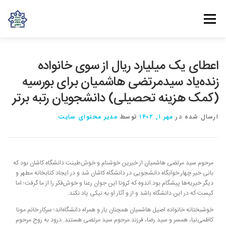
فهرست
روش‌های مشارکت
دانش و تجربه
ارتباط با ما
اعطای یک میلیارد ریال از سوی خانواده
زنده‌یاد سیدمرتضی هاشمیان برای بورسیه
(کمک هزینه تحصیلی) دانشجویان رتبه برتر
خانه
درباره بنیاد
بانوان مهرورز
مراکز مرتبط با بنیاد
ارسال شده در
مهر ۱, ۱۴۰۲
توسط
مدیر محتوای سایت
مرحوم سید مرتضی هاشمیان از خیرین خوشنام و خوش‌طینت دانشگاه کاشان بود که
بانی خیر چهار خوابگاه دانشجویی در دانشگاه کاشان شد و در ایجاد کتابخانه مطهر و
دیگر خیریه‌ها پیشگام بود.اندوه که کرونا این جوان رعنا و خوش‌فکر را از ما گرفت؛ اما
کیست که در این دانشگاه باشد و از و آثار او به نیکی یاد نکند.
خوشبختانه خانواده اصیل هاشمیان همچنان یار و همراه دانشگاه‌اند‌؛ سرکار خانم مونا
کاظمی‌نیا، همسر و سید رضا، فرزند مرحوم سید مرتضی هستند. درود به روح مرحوم