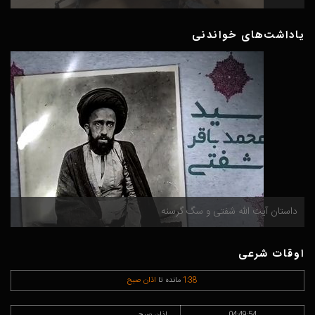
یاداشت‌های خواندنی
داستان آیت الله شفتی و سگ گرسنه
م
اوقات شرعی
38
:
1
مانده تا
اذان صبح
04:49:54
اذان صبح