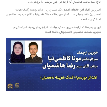
حاج سید محمد هاشمیان که فرزندانی چون مرتضی را پرورش داد.
اخیرترین اکرام این خانواده اعطای یک میلیارد ریال برای بورسیه(کمک هزینه
تحصیلی) دانشجویان است که از سوی خانم مونا کاظمی‌نیا و آقای سید رضا هاشمیان
اهدا گردیده است.
این بورسیه‌‌ها که از ایده خیرین محترم برآمده؛ اثر ژرفی در روحیه، امیدمندی و
تکاپوی مضاعف تحصیلی دانشجویان داشته است.