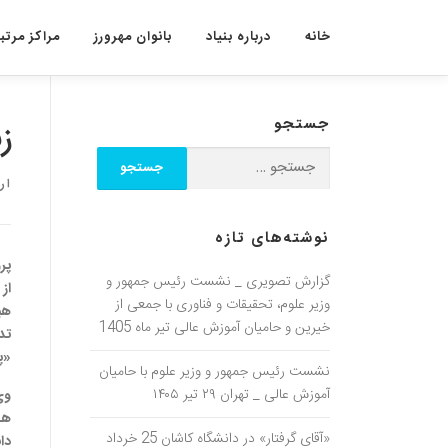
پرش به محتوا
خانه
درباره بنیاد
بانوان مهرورز
مراکز مرتبط
جستجو
ز
ار
نوشته‌های تازه
پر
گزارش تصویری _ نشست رئیس جمهور و
از
وزیر علوم، تحقیقات و فناوری با جمعی از
هي
خیرین و حامیان آموزش عالی تیر ماه 1405
تد
«
پ
نشست رئیس جمهور و وزیر علوم با حامیان
آموزش عالی _ تهران ۲۹ تیر ۱۴۰۵
وي
هد
«آقای گرفتار» در دانشگاه کاشان 25 خرداد
دا