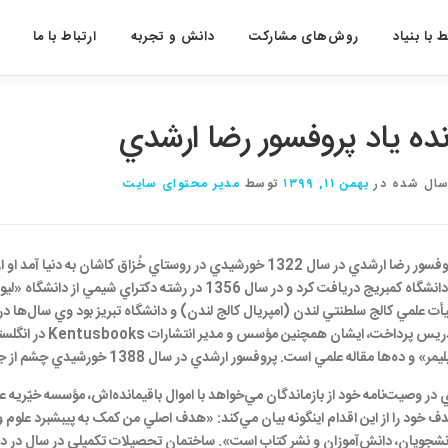
 با بنیاد
روش‌های مشارکت
دانش و تجربه
ارتباط با ما
نده یاد پروفسور رضا ارشدي
سال شده در
بهمن ۱۱, ۱۳۹۹
توسط
مدیر محتوای سایت
وفسور رضا ارشدي در سال
1322
خورشيدي در روستاي خُزاق کاشان به دنيا آمد او ا
 دانشگاه کمبريج دريافت کرد و در سال
1356
در رشته دکتراي شيمي از دانشگاه
«
ليو
أت علمي کالج سلطنتي لندن
(
امپريال کالج لندن
)
و دانشگاه تبريز بود وي سال‌ها در 
ريس پرداخت، ايشان همچنين مؤسس و مدير انتشارات
Kentusbooks
در انگلس
ليمر
»
و ده‌ها مقاله علمي است
.
پروفسور ارشدي در سال
1388
خورشيدي چشم از ج
 در وصيت‌نامه خود از بازماندگان مي‌خواهد با اموال باقيمانده‌اش، مؤسسه خيّريه
ف خود را از اين اقدام اينگونه بيان مي‌کند: «هدف اصلي من کمک به پيبشبرد علوم 
نشجويان، دانش‌آموزان و نشر کتاب است». ساختمان تحصيلات تکميلي در سال در دا