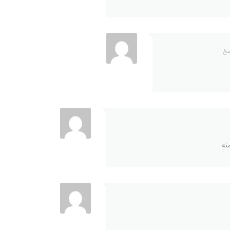
سخ
نه