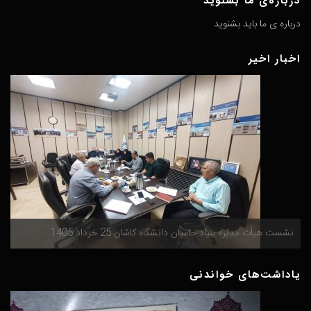
درباره‌ی ما بشنوید
درباره ی ما باید بشنوید
اخبار اخیر
گ
نشست هیأت مدیره بنیاد حامیان دانشگاه کاشان 25 خرداد 1405
م
یاداشت‌های خواندنی