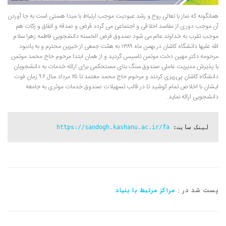
همانگونه که نماز با تعالی روح و رشد عبودیت موجب ارتباط با مبدا هستی است به جا آوردن
آن موجب دوری از مفاسد اخلاقی و اجتماعی می گردد قرض و صدقه و انفاق و زکات هم
موجب تقرب به خداوند عالم می شود صندوق قرض الحسنه دانشجویی فاطمه زهرا سلام
الله علیها دانشگاه کاشان در بهمن ماه ۱۳۸۹ به همّت جمعی از خیرین محترم و به یادبود
مرحومه دکتر مهین دخت موتمن تاسیس گردید و از همان ابتدا مرحوم حاج محمد موتمن
با پذیرش مدیریت عاملی صندوق سنگ بنای مستحکمی برای ارائه خدمات به دانشجویان
دانشگاه کاشان پی‌ریزی کردند و مرحوم حاج محمد معتمد تا ۲۵ مرداد سال ۹۶ زمان فوت
ایشان با اخلاص تمام کوشید تا در قالب تسهیلات صندوق خدمات موثری به جامعه
دانشجویی ارائه نماید.
لینک سایت: 
https://sandogh.kashanu.ac.ir/fa
پست شد در :
مراکز مرتبط با بنیاد