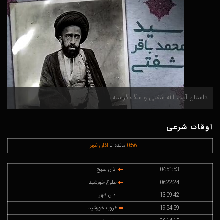
داستان آیت الله شفتی و سگ گرسنه
م
اوقات شرعی
56
:
0
مانده تا
اذان ظهر
04:51:53
اذان صبح
06:22:24
طلوع خورشید
13:09:42
اذان ظهر
19:54:59
غروب خورشید