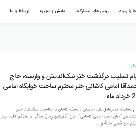
 با بنیاد
روش‌های مشارکت
دانش و تجربه
ارتباط با ما
ار
ام تسلیت درگذشت خیّر نیک‌اندیش و وارسته، حاج
مدآقا امامی کاشانی خیّر محترم ساخت خوابگاه امامی
اد ماه
ام تسلیت مدیرعامل بنیاد حامیان دانشگاه کاشان به مناسبت درگذشت خیر
شگاهی “حاج احمد امامی کاشانی” مِنَ الْمُؤْمِنِينَ رِجالٌ صَدَقُوا ما عاهَدُوا اللَّـهَ عَلَيْهِ
ِنْهُمْ مَنْ قَضى‏ نَحْبَهُ وَ …