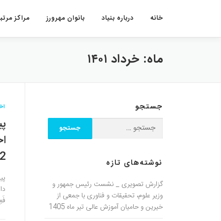
پرش به محتوا
خانه
درباره بنیاد
بانوان مهرورز
مراکز مرتبط
ماه:
خرداد ۱۴۰۱
جستجو
اخب
پی
اح
22 خرد
نوشته‌های تازه
پی
گزارش تصویری _ نشست رئیس جمهور و
دان
وزیر علوم، تحقیقات و فناوری با جمعی از
فَم
خیرین و حامیان آموزش عالی تیر ماه 1405