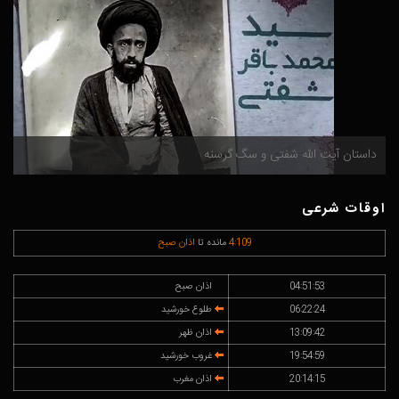
داستان آیت الله شفتی و سگ گرسنه
م
اوقات شرعی
109
:
4
مانده تا
اذان صبح
04:51:53
اذان صبح
06:22:24
طلوع خورشید
13:09:42
اذان ظهر
19:54:59
غروب خورشید
20:14:15
اذان مغرب