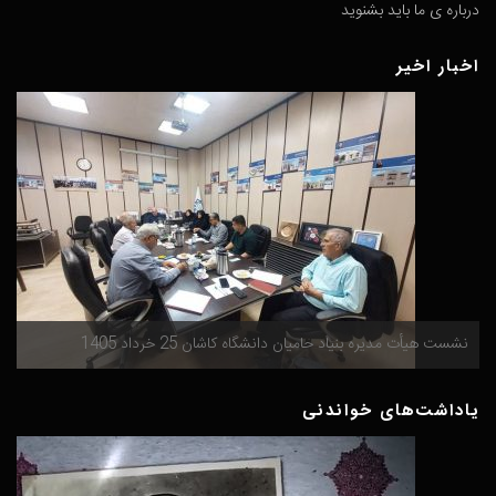
درباره ی ما باید بشنوید
اخبار اخیر
گ
نشست هیأت مدیره بنیاد حامیان دانشگاه کاشان 25 خرداد 1405
م
یاداشت‌های خواندنی