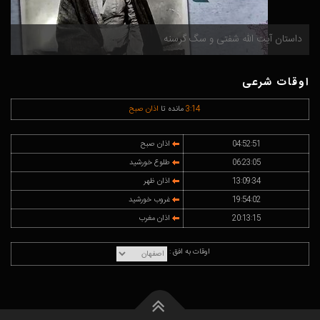
داستان آیت الله شفتی و سگ گرسنه
م
اوقات شرعی
14
:
3
مانده تا
اذان صبح
04:52:51
اذان صبح
06:23:05
طلوع خورشید
13:09:34
اذان ظهر
19:54:02
غروب خورشید
20:13:15
اذان مغرب
اوقات به افق :