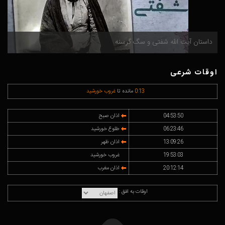
داستان آیت الله شفتی و سگ گرسنه
م
اوقات شرعی
13
:
0
مانده تا
غروب خورشید
04:53:50
اذان صبح
06:23:46
طلوع خورشید
13:09:26
اذان ظهر
19:53:03
غروب خورشید
20:12:14
اذان مغرب
اوقات به افق :