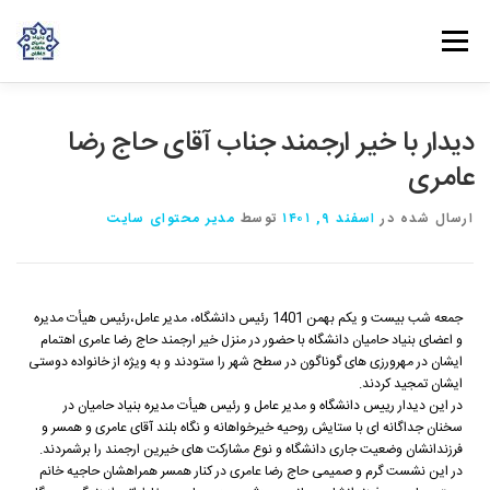
فهرست
روش‌های مشارکت
دانش و تجربه
ارتباط با ما
دیدار با خیر ارجمند جناب آقای حاج رضا
عامری
خانه
درباره بنیاد
بانوان مهرورز
مراکز مرتبط با بنیاد
ارسال شده در
اسفند ۹, ۱۴۰۱
توسط
مدیر محتوای سایت
جمعه شب بیست و یکم بهمن 1401 رئیس دانشگاه، مدیر عامل،رئیس هیأت مدیره
و اعضای بنیاد حامیان دانشگاه با حضور در منزل خیر ارجمند حاج رضا عامری اهتمام
ایشان در مهرورزی های گوناگون در سطح شهر را ستودند و به ویژه از خانواده دوستی
ایشان تمجید کردند.
در این دیدار رییس دانشگاه و مدیر عامل و رئیس هیأت مدیره بنیاد حامیان در
سخنان جداگانه ای با ستایش روحیه خیرخواهانه و نگاه بلند آقای عامری و همسر و
فرزندانشان وضعیت جاری دانشگاه و نوع مشارکت های خیرین ارجمند را برشمردند.
در این نشست گرم و صمیمی حاج رضا عامری در کنار همسر همراهشان حاجیه خانم