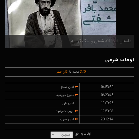
داستان آیت الله شفتی و سگ گرسنه
م
اوقات شرعی
58
:
2
مانده تا
اذان ظهر
04:53:50
اذان صبح
06:23:46
طلوع خورشید
13:09:26
اذان ظهر
19:53:03
غروب خورشید
20:12:14
اذان مغرب
اوقات به افق :