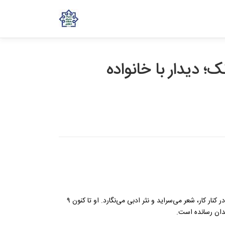
ششم آذر 1403 در پونک؛ دیدار با خانواده
️حاج سید مرتضی حسینی راوندی معمار، صنعتگر و بازرگانی است که دو دهه است در کنار کار، شعر می‌سراید و نثر ادبی می‌نگارد. او‌ تا کنون ۹
ندان رسانده است.