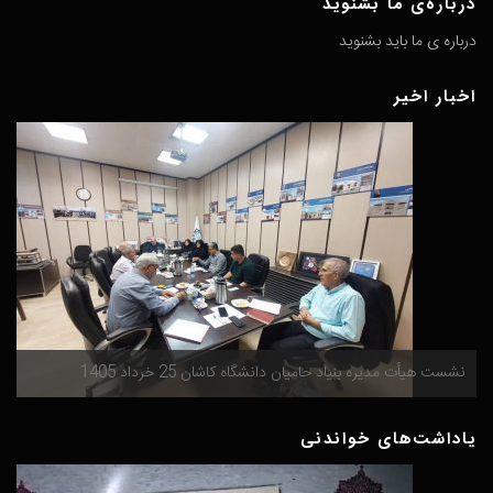
درباره‌ی ما بشنوید
درباره ی ما باید بشنوید
اخبار اخیر
گ
نشست هیأت مدیره بنیاد حامیان دانشگاه کاشان 25 خرداد 1405
م
یاداشت‌های خواندنی