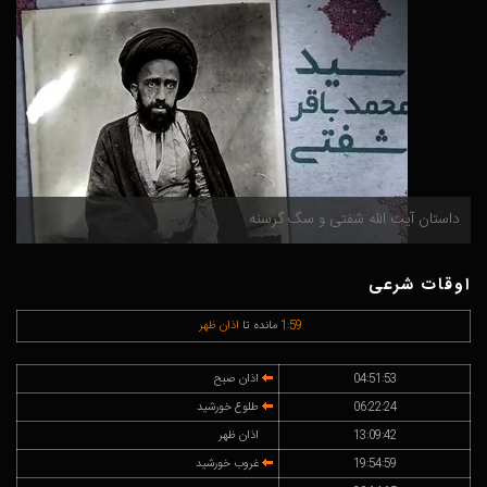
داستان آیت الله شفتی و سگ گرسنه
م
اوقات شرعی
59
:
1
مانده تا
اذان ظهر
04:51:53
اذان صبح
06:22:24
طلوع خورشید
13:09:42
اذان ظهر
19:54:59
غروب خورشید