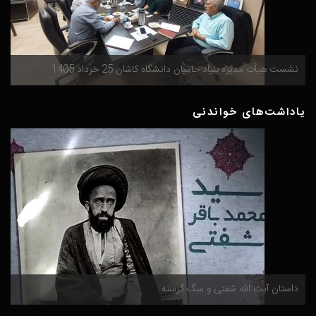
گ
نشست هیأت مدیره بنیاد حامیان دانشگاه کاشان 25 خرداد 1405
م
یاداشت‌های خواندنی
داستان آیت الله شفتی و سگ گرسنه
م