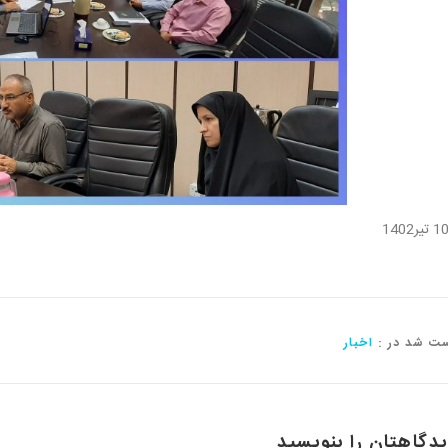
1 تیر1402
ت شد در :
اخبار
دگاهتان را بنویسید