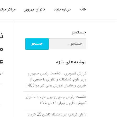
خانه
درباره بنیاد
بانوان مهرورز
مراکز مرتبط
جستجو
ن
م
ع
نوشته‌های تازه
گزارش تصویری _ نشست رئیس جمهور و
ار
وزیر علوم، تحقیقات و فناوری با جمعی از
خیرین و حامیان آموزش عالی تیر ماه 1405
نشست رئیس جمهور و وزیر علوم با حامیان
ع
آموزش عالی _ تهران ۲۹ تیر ۱۴۰۵
*
اطل
«آقای گرفتار» در دانشگاه کاشان 25 خرداد