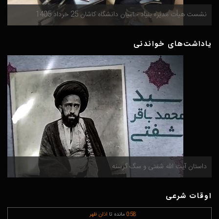
گ
نشست هیأت مدیره بنیاد حامیان دانشگاه کاشان 25 خرداد 1405
م
یاداشت‌های خواندنی
داستان آیت الله شفتی و سگ گرسنه
م
اوقات شرعی
58
:
0
مانده تا
اذان ظهر