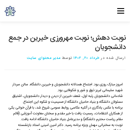
فهرست
روش‌های مشارکت
دانش و تجربه
ارتباط با ما
نوبت دهش؛ نوبت مهرورزی خیرین در جمع
دانشجویان
خانه
درباره بنیاد
بانوان مهرورز
مراکز مرتبط با بنیاد
ارسال شده در
خرداد ۲۰, ۱۴۰۲
توسط
مدیر محتوای سایت
امروز مبارک روزی بود. اجتماع همدلانه دانشجویان و خیرین دانشگاه. سالن سردار
شهید سلیمانی لبریز ذوق و شور و شکوفایی بود.
شادمانی دانشجویان رتبه اول، شعف خیرین از دیدن و دیدار دانشجویان، اشتیاق
مسئولان دانشگاه و بنیاد حامیان دانشگاه از صمیمیت و شکوه این اجتماع.
برنامه با عکس یادگاری در آتلیه عکاسی روابط عمومی شروع شد، با قرآن خوانی یکی
از همکاران انتظامات، رسمیت یافت با خیر مقدم و سخنان معاونت آموزشی (قائم
مقام ریاست محترم دانشگاه) و مدیرعامل بنیاد حامیان دانشگاه ادامه یافت.
نوبت به سخنرانی مهمان ویژه برنامه رسید. دکتر امین امینی استاد بازنشسته