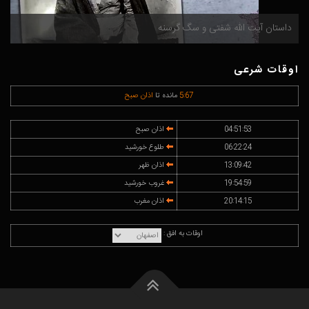
داستان آیت الله شفتی و سگ گرسنه
م
اوقات شرعی
67
:
5
مانده تا
اذان صبح
04:51:53
اذان صبح
06:22:24
طلوع خورشید
13:09:42
اذان ظهر
19:54:59
غروب خورشید
20:14:15
اذان مغرب
اوقات به افق :