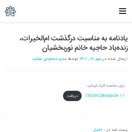
فهرست
روش‌های مشارکت
دانش و تجربه
ارتباط با ما
یادنامه به مناسبت درگذشت ام‌الخیرات،
زنده‌یاد حاجیه خانم نوربخشیان
خانه
درباره بنیاد
بانوان مهرورز
مراکز مرتبط با بنیاد
ارسال شده در
مهر ۱۸, ۱۴۰۱
توسط
مدیر محتوای سایت
برای مشاهده کلیک فرمائید.
دریافت
776C09-22Ketabchi-1-1
پست شد در :
اخبار