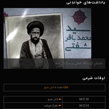
یاداشت‌های خواندنی
داستان آیت الله شفتی و سگ گرسنه
م
اوقات شرعی
84
:
6
مانده تا
اذان صبح
04:51:53
اذان صبح
06:22:24
طلوع خورشید