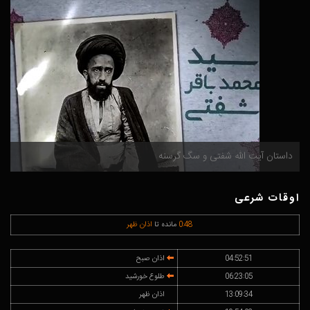
داستان آیت الله شفتی و سگ گرسنه
م
اوقات شرعی
48
:
0
مانده تا
اذان ظهر
04:52:51
اذان صبح
06:23:05
طلوع خورشید
13:09:34
اذان ظهر