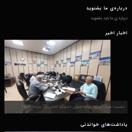
درباره‌ی ما بشنوید
درباره ی ما باید بشنوید
اخبار اخیر
گ
نشست هیأت مدیره بنیاد حامیان دانشگاه کاشان 25 خرداد 1405
م
یاداشت‌های خواندنی