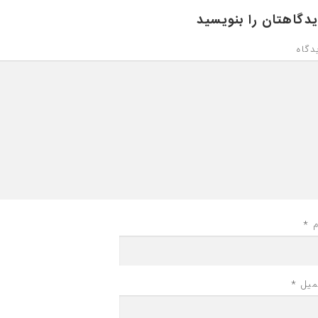
دگاهتان را بنویسید
دگاه
م
*
میل
*