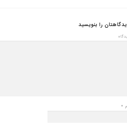
دگاهتان را بنویسید
دگاه
م
*