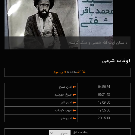
داستان آیت الله شفتی و سگ گرسنه
م
اوقات شرعی
104
:
4
مانده تا
اذان صبح
04:50:54
اذان صبح
06:21:43
طلوع خورشید
13:09:50
اذان ظهر
19:55:56
غروب خورشید
20:15:13
اذان مغرب
اوقات به افق :