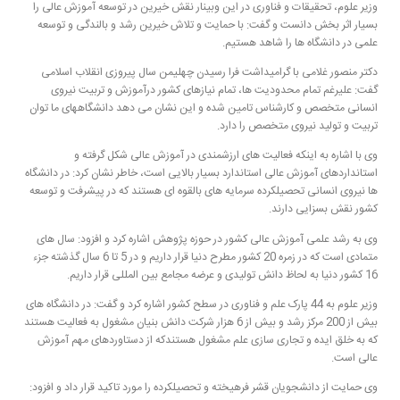
وزیر علوم، تحقیقات و فناوری در این وبینار نقش خیرین در توسعه آموزش عالی را
بسیار اثر بخش دانست و گفت: با حمایت و تلاش خیرین رشد و بالندگی و توسعه
علمی در دانشگاه ها را شاهد هستیم.
دکتر منصور غلامی با گرامیداشت فرا رسیدن چهلیمن سال پیروزی انقلاب اسلامی
گفت: علیرغم تمام محدودیت ها، تمام نیازهای کشور درآموزش و تربیت نیروی
انسانی متخصص و کارشناس تامین شده و این نشان می دهد دانشگاههای ما توان
تربیت و تولید نیروی متخصص را دارد.
وی با اشاره به اینکه فعالیت های ارزشمندی در آموزش عالی شکل گرفته و
استانداردهای آموزش عالی استاندارد بسیار بالایی است، خاطر نشان کرد: در دانشگاه
ها نیروی انسانی تحصیلکرده سرمایه های بالقوه ای هستند که در پیشرفت و توسعه
کشور نقش بسزایی دارند.
وی به رشد علمی آموزش عالی کشور در حوزه پژوهش اشاره کرد و افزود: سال های
متمادی است که در زمره 20 کشور مطرح دنیا قرار داریم و در 5 تا 6 سال گذشته جزء
16 کشور دنیا به لحاظ دانش تولیدی و عرضه مجامع بین المللی قرار داریم.
وزیر علوم به 44 پارک علم و فناوری در سطح کشور اشاره کرد و گفت: در دانشگاه های
بیش از 200 مرکز رشد و بیش از 6 هزار شرکت دانش بنیان مشغول به فعالیت هستند
که به خلق ایده و تجاری سازی علم مشغول هستندکه از دستاوردهای مهم آموزش
عالی است.
وی حمایت از دانشجویان قشر فرهیخته و تحصیلکرده را مورد تاکید قرار داد و افزود: