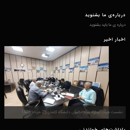
درباره‌ی ما بشنوید
درباره ی ما باید بشنوید
اخبار اخیر
گ
نشست هیأت مدیره بنیاد حامیان دانشگاه کاشان 25 خرداد 1405
م
یاداشت‌های خواندنی