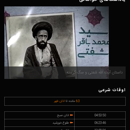
داستان آیت الله شفتی و سگ گرسنه
م
اوقات شرعی
3
:
6
مانده تا
اذان ظهر
04:53:50
اذان صبح
06:23:46
طلوع خورشید