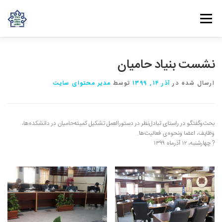
پرش به محتوا
فهرست
روش‌های مشارکت
دانش و تجربه
ارتباط با ما
نشست بنیاد حامیان
ارسال شده در
آذر ۱۴, ۱۳۹۹
توسط
مدیر محتوای سایت
خانه
درباره بنیاد
بانوان مهرورز
مراکز مرتبط با بنیاد
بحث‌و‌‌‌گفتگو در راستای تبادل‌نظر در دستورالعمل تشکیل کمیته‌حامیان در دانشکده‌ها،
وظایف، اعضا ونحوه‌ی فعالیت‌ها.
?️ چهارشنبه، ۱۲ آذرماه ۱۳۹۹