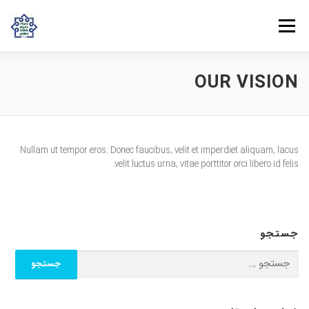
پرش به محتوا
فهرست
OUR VISION
روش‌های مشارکت
دانش و تجربه
ارتباط با ما
خانه
درباره بنیاد
بانوان مهرورز
مراکز مرتبط با بنیاد
Nullam ut tempor eros. Donec faucibus, velit et imperdiet aliquam, lacus
velit luctus urna, vitae porttitor orci libero id felis.
جستجو
جستجو برای: