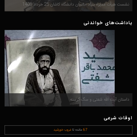
نشست هیأت مدیره بنیاد حامیان دانشگاه کاشان 25 خرداد 1405
م
یاداشت‌های خواندنی
داستان آیت الله شفتی و سگ گرسنه
م
اوقات شرعی
7
:
6
مانده تا
غروب خورشید