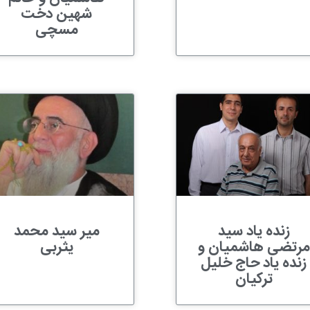
شهین دخت
مسچی
زنده یاد سید
میر سید محمد
مرتضی هاشمیان و
یثربی
زنده یاد حاج خلیل
ترکیان