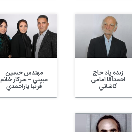
زنده یاد حاج‌
مهندس حسين
احمدآقا امامي
مبيني – سرکار خانم
کاشاني
فريبا ياراحمدي