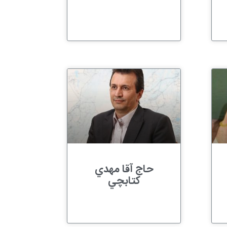
حاج آقا مهدي
کتابچي