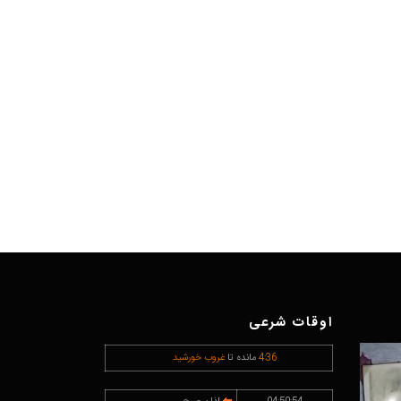
اوقات شرعی
36
:
4
مانده تا
غروب خورشید